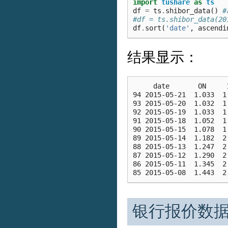
import
tushare
as
ts
df
=
ts
.
shibor_data
()
#df = ts.shibor_data(
df
.
sort
(
'date'
,
ascendi
结果显示：
     date       ON     
94 2015-05-21  1.033  1
93 2015-05-20  1.032  1
92 2015-05-19  1.033  1
91 2015-05-18  1.052  1
90 2015-05-15  1.078  1
89 2015-05-14  1.182  2
88 2015-05-13  1.247  2
87 2015-05-12  1.290  2
86 2015-05-11  1.345  2
银行报价数