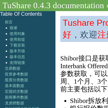
TuShare 0.4.3 documentation
Table Of Contents
Tushar
前言
致谢
好
，欢迎
注
使用对象
使用前提
下载安装
版本升级
Shibor接口是
版本信息
友情链接
Interbank O
交易数据
参数获取，可以取
投资参考数据
周、1个月、3
股票分类数据
基本面数据
前主要包括以下
宏观经济数据
新闻事件数据
Shibor拆放
龙虎榜数据