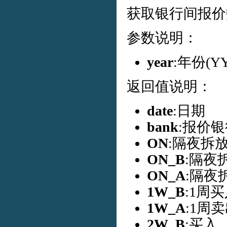
获取银行间报价
参数说明：
year
:年份(
返回值说明：
date
:日期
bank
:报价
ON
:隔夜拆
ON_B
:隔夜
ON_A
:隔夜
1W_B
:1周
1W_A
:1周
2W_B
:买入