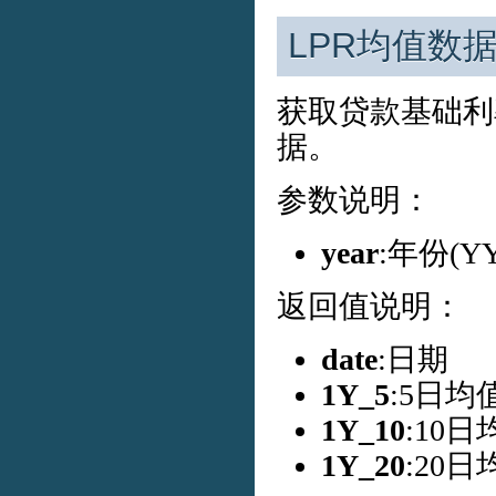
LPR均值数
获取贷款基础利
据。
参数说明：
year
:年份(
返回值说明：
date
:日期
1Y_5
:5日均
1Y_10
:10日
1Y_20
:20日