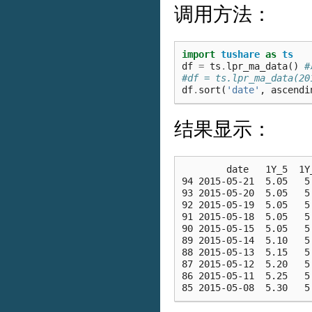
调用方法：
import
tushare
as
ts
df
=
ts
.
lpr_ma_data
()
#df = ts.lpr_ma_data(
df
.
sort
(
'date'
,
ascendi
结果显示：
        date   1Y_5  1Y_
94 2015-05-21  5.05   5.
93 2015-05-20  5.05   5.
92 2015-05-19  5.05   5.
91 2015-05-18  5.05   5.
90 2015-05-15  5.05   5.
89 2015-05-14  5.10   5.
88 2015-05-13  5.15   5.
87 2015-05-12  5.20   5.
86 2015-05-11  5.25   5.