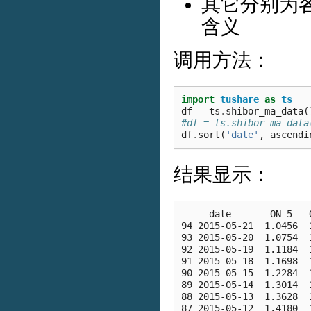
其它分别为各
含义
调用方法：
import
tushare
as
ts
df
=
ts
.
shibor_ma_data
(
#df = ts.shibor_ma_da
df
.
sort
(
'date'
,
ascendi
结果显示：
     date       ON_5   
94 2015-05-21  1.0456  
93 2015-05-20  1.0754  
92 2015-05-19  1.1184  
91 2015-05-18  1.1698  
90 2015-05-15  1.2284  
89 2015-05-14  1.3014  
88 2015-05-13  1.3628  
87 2015-05-12  1.4180  