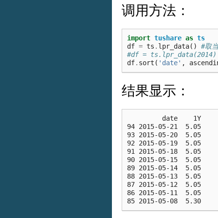
调用方法：
import
tushare
as
ts
df
=
ts
.
lpr_data
()
#取
#df = ts.lpr_data(201
df
.
sort
(
'date'
,
ascendi
结果显示：
         date    1Y

94 2015-05-21  5.05

93 2015-05-20  5.05

92 2015-05-19  5.05

91 2015-05-18  5.05

90 2015-05-15  5.05

89 2015-05-14  5.05

88 2015-05-13  5.05

87 2015-05-12  5.05

86 2015-05-11  5.05
